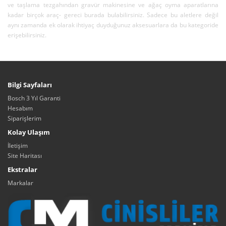
ve taşlama tezgahından gravür makinesine ve ağaç oyma aparatlarına
kadar birçok araç- gereci burada bulabilirsiniz. Sadece bu aletlere değil
aynı zamanda ek olarak ihtiyaç duyduğunuz aksesuarlara da bu kategoride
erişebilirsiniz.
Bilgi Sayfaları
Bosch 3 Yıl Garanti
Hesabım
Siparişlerim
Kolay Ulaşım
İletişim
Site Haritası
Ekstralar
Markalar