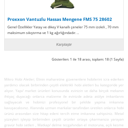
Proxxon Vantuzlu Hassas Mengene FMS 75 28602
Genel Özellikler Yatay ve dikey V kanallı çeneler 75 mm izoleli , 70 mm
maksimum sıkıştırma ve 1 kg ağırlığındadır. ..
Karşılaştır
Gösterilen: 1 ile 18 arası, toplam: 18 (1 Sayfa)
Mikro Hobi Aletler; Elinin maharetine güvenenlere hobilerini icra ederken
yardımcı olacak birbirinden çeşitli elektrikli hobi aletleri bu kategoride yer
alıyor. Yapı/ market ürünleri konusunda evinizin ve daha birçok mekanın
ihtiyaç duyacağı onlarca malzeme ile evinizde adeta atölye imkanlarını
sağlayacak ve hobinizi profesyonel bir şekilde yapma imkanına
kavuşacaksınız. Alanında uzman markalar tarafından üretilen onlarca hobi
ürünü arasından size hitap edeni tercih etme imkanına sahipsiniz. Metal
yüzeyleri işleyip birbirinden çeşitli ürünler ortaya çıkarmanıza yarayan
gravür hobi setleri , Matkap/ delme tezgahından el motoruna, açılı kesme