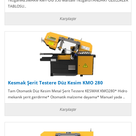
TezgahıKESMAK® KMY-DG 350 Mafsallı TezgahSTANDART ÖZELLİKLER
TABLOSU..
Karşılaştır
Kesmak Şerit Testere Düz Kesim KMO 280
Tam Otomatik Düz Kesim Metal Şerit Testere KESMAK KMO280* Hidro
mekanik şerit gerdirme* Otomatik malzeme dayama* Manuel yada ..
Karşılaştır