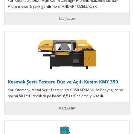
Yarı Otomatik Düz - Açılı Kesim Özelliği* Hidrolik malzeme sıkma*
Hidro mekanik şerit gerdirme STANDART ÖZELLİKLER..
Karşılaştır
Kesmak Şerit Testere Düz ve Açılı Kesim KMY 350
Yarı Otomatik Metal Şerit Testere KMY 350 KESMAK ®*Bor yağı depo
hacmi 50 Lt*Hidrolik depo hacmi 6,5 Lt*Besleme yüksekli..
Karşılaştır