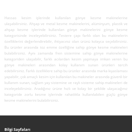
Hassas kesim işlerinde kullanılan gönye kesme makinelerine
ulaşabilirsiniz. Ahşap ve metal kesme makinelerini, alüminyum, plastik ve
ahşap kesme işlerinde kullanılan gönye makinelerini gönye kesme
kategorisinde inceleyebilirsiniz. Testere çapı farklı olan bu makinelerin
özelliklerini değerlendirebilir, ihtiyacınız olan ürünü kolayca seçebilirsiniz.
Bu ürünler arasında toz emme özelliğine sahip gönye kesme makineleri
bulabilirsiniz. Aynı zamanda fren sistemine sahip gönye makinelerine
kategoriden ulaşabilir, farklı acılardan kesim yapmaya imkan veren bu
gönye makineleri arasından kolay kullanım sunan ürünleri tercih
edebilirsiniz. Farklı özelliklere sahip bu ürünler arasında marka kıyaslaması
yapabilir, çok amaçlı kesim için kullanılan bu makineler arasında güvenli bir
kullanım sunan, sağlam yay sistemine ve raylı sisteme sahip makineleri de
inceleyebilirsiniz. Aradığınız ürüne hızlı ve kolay bir şekilde ulaşacağınız
kategoride zorlu kesme işlerinde rahatlıkla kullanılabilen güçlü gönye
kesme makinelerini bulabilirsiniz.
Bilgi Sayfaları