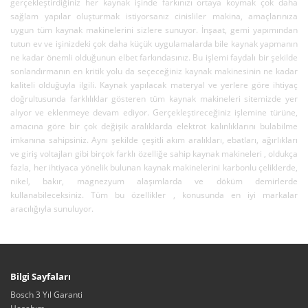
gerçekleştirdiğiniz her kaynak işinde farkınızı ortaya koymak çok daha
sağlam yapılar oluşturmak istiyorsanız cinisliler makina, amaçlarınıza
uygun tüm kaynak makinelerini sizlere sunuyor. İnşaat, gemi yapımından
tutun ev ve işinizdeki çok daha küçük uygulamalarda bile kaynak yapmanın
ne kadar önemli olduğunun elbet farkındasınız. Bu işlemi faydalı bir şekilde
sonlandırmanın en kritik yolu da seçeceğiniz kaynak makinesinin ne kadar
kaliteli olduğuyla ilgili. Kaynak yapılacak materyal ve yerlere göre ihtiyaç
doğrultusunda farklılıklar gösteren tüm kaynak makineleri sitemizde yer
alıyor ve eklenmeye devam ediyor. Gerçekleştireceğiniz işlemine türüne,
amacına göre bir çok değişik aralıklarda elektrot kalınlıklarını bulabilme
imkanına sahipsiniz. Aynı şekilde çeşitli akım aralıkları, ebatları, ağırlıkları
ve giriş voltajları gibi birçok farklı özelliğe sahip kaynak makineleri , oldukça
fazla, her ihtiyaca yönelik bulunan kaynak makinelerini karbonlu çeliklerde,
nikel, bakır, magnezyum alaşımlarda ve döküm demirlerde
kullanabileceksiniz. Tüm bu özellikler , konusunda en iyi markalar
aracılığıyla sunuluyor.
Bilgi Sayfaları
Bosch 3 Yıl Garanti